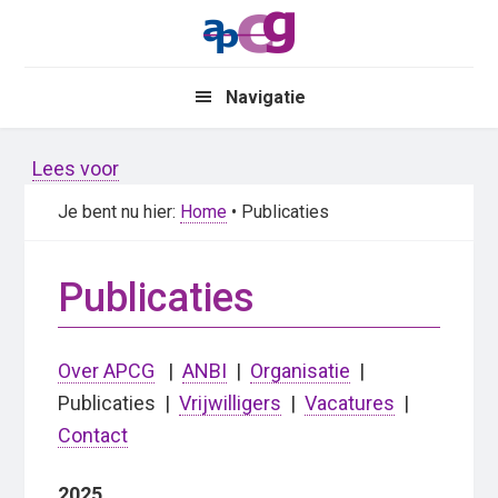
Skip
Skip
to
to
main
primary
Navigatie
content
sidebar
Lees voor
Je bent nu hier:
Home
• Publicaties
Publicaties
Over APCG
|
ANBI
|
Organisatie
|
Publicaties
|
Vrijwilligers
|
Vacatures
|
Contact
2025