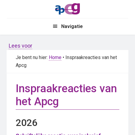
Skip
Skip
to
to
main
primary
Navigatie
content
sidebar
Lees voor
Je bent nu hier:
Home
• Inspraakreacties van het
Apcg
Inspraakreacties van
het Apcg
2026