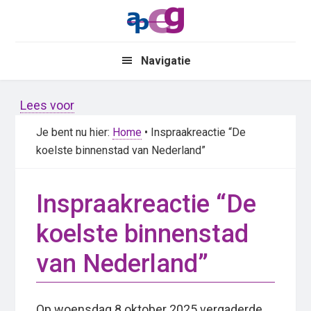
Skip
Skip
to
to
main
primary
Navigatie
content
sidebar
Lees voor
Je bent nu hier:
Home
• Inspraakreactie “De
koelste binnenstad van Nederland”
Inspraakreactie “De
koelste binnenstad
van Nederland”
Op woensdag 8 oktober 2025 vergaderde