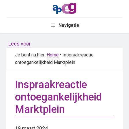
Skip
Skip
to
to
main
primary
Navigatie
content
sidebar
Lees voor
Je bent nu hier:
Home
• Inspraakreactie
ontoegankelijkheid Marktplein
Inspraakreactie
ontoegankelijkheid
Marktplein
19 maart 2024