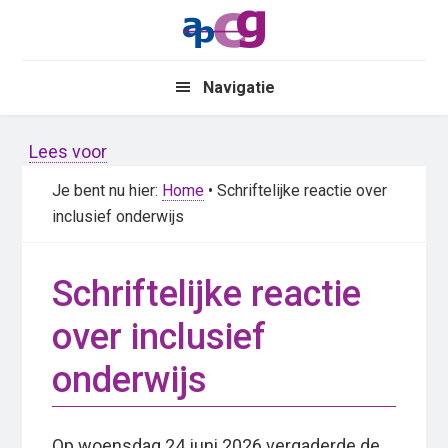
Skip
Skip
to
to
main
primary
Navigatie
content
sidebar
Lees voor
Je bent nu hier:
Home
• Schriftelijke reactie over
inclusief onderwijs
Schriftelijke reactie
over inclusief
onderwijs
Op woensdag 24 juni 2026 vergaderde de