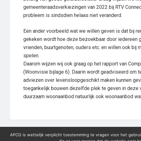
gemeenteraadsverkiezingen van 2022 bij RTV Connect
probleem is sindsdien helaas niet veranderd.
Een ander voorbeeld wat we willen geven is dat bij r
gekeken wordt hoe deze bezoekbaar door iedereen g
vrienden, buurtgenoten, ouders etc. en willen ook bi
spelen.
Daarom wijzen wij ook graag op het rapport van Com
(Woonvisie bijlage 6). Daarin wordt geadviseerd om 
adviezen over levensloopgeschikt maken kunnen geven
toegankelijk bouwen dezelfde plek te geven in deze w
duurzaam woonaanbod natuurlijk ook woonaanbod wat o
APCG is wettelijk verplicht toestemming te vragen voor het gebrui