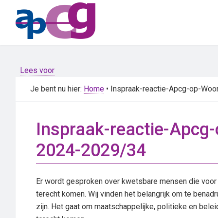
Skip
Skip
to
to
main
primary
content
sidebar
Lees voor
Je bent nu hier:
Home
• Inspraak-reactie-Apcg-op-Wo
Inspraak-reactie-Apcg
2024-2029/34
Er wordt gesproken over kwetsbare mensen die voor 
terecht komen. Wij vinden het belangrijk om te benad
zijn. Het gaat om maatschappelijke, politieke en bel