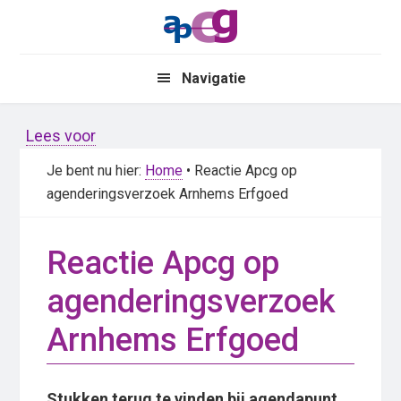
Skip
Skip
to
to
main
primary
Navigatie
content
sidebar
Lees voor
Je bent nu hier:
Home
• Reactie Apcg op
agenderingsverzoek Arnhems Erfgoed
Reactie Apcg op
agenderingsverzoek
Arnhems Erfgoed
Stukken terug te vinden bij agendapunt