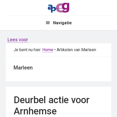
Skip
Skip
to
to
main
primary
Navigatie
content
sidebar
Lees voor
Je bent nu hier:
Home
• Artikelen van Marleen
Marleen
Deurbel actie voor
Arnhemse