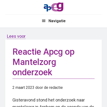
Skip
Skip
to
to
main
primary
Navigatie
content
sidebar
Lees voor
Reactie Apcg op
Mantelzorg
onderzoek
2 maart 2023
door de redactie
Gisteravond stond het onderzoek naar
mantelzorg in Arnhem op de agenda van de