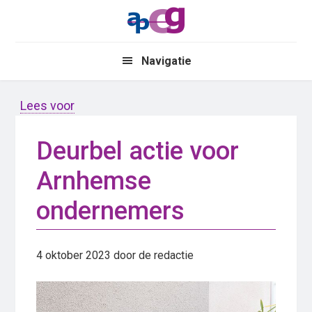
Skip
Skip
to
to
main
primary
Navigatie
content
sidebar
Lees voor
Deurbel actie voor
Arnhemse
ondernemers
4 oktober 2023
door de redactie