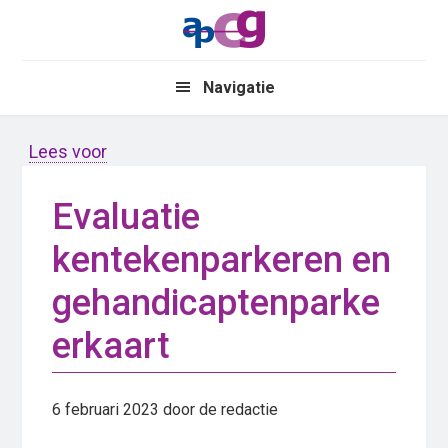
Skip
Skip
to
to
main
primary
Navigatie
content
sidebar
Lees voor
Evaluatie
kentekenparkeren en
gehandicaptenparke
erkaart
6 februari 2023
door de redactie