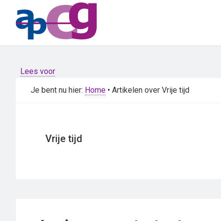
Skip
Skip
to
to
main
primary
content
sidebar
Lees voor
Je bent nu hier:
Home
• Artikelen over Vrije tijd
Vrije tijd