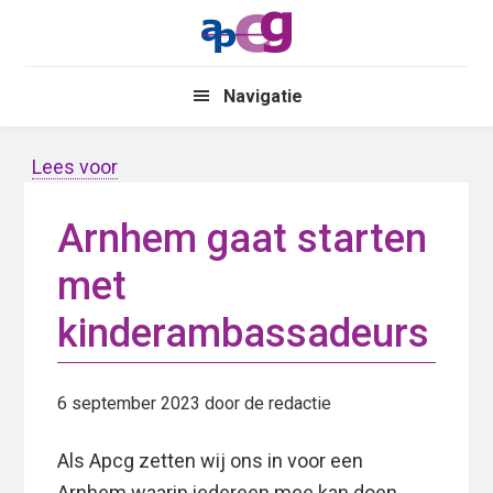
Skip
Skip
to
to
main
primary
Navigatie
content
sidebar
Lees voor
Arnhem gaat starten
met
kinderambassadeurs
6 september 2023
door de redactie
Als Apcg zetten wij ons in voor een
Arnhem waarin iedereen mee kan doen.