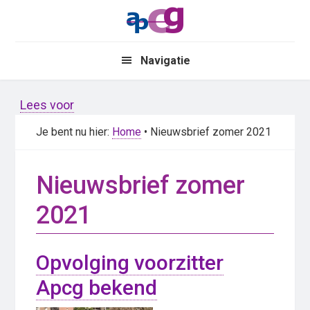
Skip
Skip
to
to
main
primary
Navigatie
content
sidebar
Lees voor
Je bent nu hier:
Home
• Nieuwsbrief zomer 2021
Nieuwsbrief zomer
2021
Opvolging voorzitter
Apcg bekend