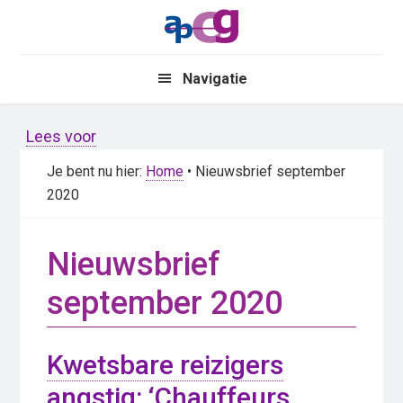
Skip
Skip
to
to
main
primary
Navigatie
content
sidebar
Lees voor
Je bent nu hier:
Home
• Nieuwsbrief september
2020
Nieuwsbrief
september 2020
Kwetsbare reizigers
angstig: ‘Chauffeurs