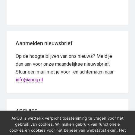
Primary
Aanmelden nieuwsbrief
Sidebar
Op de hoogte blijven van ons nieuws? Meld je
dan aan voor onze maandelijkse nieuwsbrief.
Stuur een mail met je voor- en achternaam naar
info@apcg.nl
ARCHIEF
APCG is wettelijk verplicht toestemming te vragen voor het
Eerdere nieuwsbrieven
gebruik van cookies. Wij maken gebruik van functionele
cookies en cookies voor het beheer van webstatistieken. Het