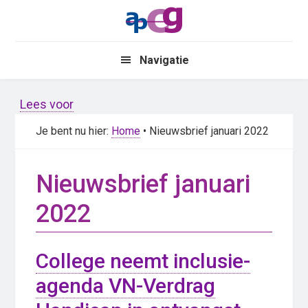
Skip
Skip
to
to
main
primary
Navigatie
content
sidebar
Lees voor
Je bent nu hier:
Home
• Nieuwsbrief januari 2022
Nieuwsbrief januari
2022
College neemt inclusie-
agenda VN-Verdrag