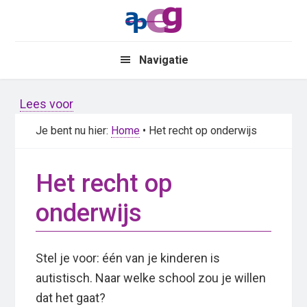
Skip
Skip
to
to
main
primary
Navigatie
content
sidebar
Lees voor
Je bent nu hier:
Home
• Het recht op onderwijs
Het recht op
onderwijs
Stel je voor: één van je kinderen is
autistisch. Naar welke school zou je willen
dat het gaat?