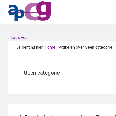
Skip
Skip
to
to
main
primary
content
sidebar
Lees voor
Je bent nu hier:
Home
• Artikelen over Geen categorie
Geen categorie