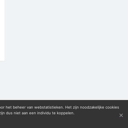
oor het beheer van webstatistieken. Het zijn noodzakelijke cookies
n dus niet aan een individu te koppelen.
4 88 ·
info@apcg.nl