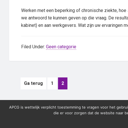
Werken met een beperking of chronische ziekte, hoe
we antwoord te kunnen geven op die vraag. De resulta
kabinet) en aan werkgevers. Wat zijn uw ervaringen m
Filed Under:
Geen categorie
Ga terug
Go
1
Go
2
to
to
page
page
APCG is wettelijk verplicht toestemming te vragen voor het gebrui
die er voor zorgen dat de website naar 
© 2026 APCG · In 