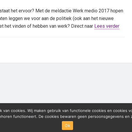
 staat het ervoor? Met de meldactie Werk medio 2017 hopen
ten leggen we voor aan de politiek (ook aan het nieuwe
et het vinden of hebben van werk? Direct naar
Lees verder
k van cookies. Wij maken gebruik van functionele cookies en cookies v
behoren functioneert. De cookies bewaren geen persoonsgegevens en zij
de Weerd · Weerdjesstraat 168 · 6811 JH · Arnhem · (0)26 389 4
Ok