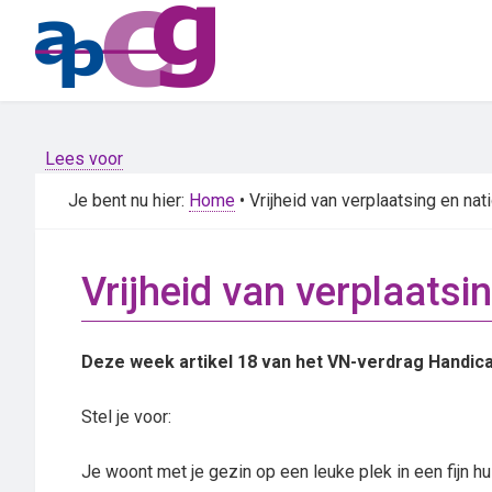
Skip
Skip
to
to
main
primary
content
sidebar
Lees voor
Je bent nu hier:
Home
• Vrijheid van verplaatsing en nati
Vrijheid van verplaatsin
Deze week artikel 18 van het VN-verdrag Handicap:
Stel je voor:
Je woont met je gezin op een leuke plek in een fijn h