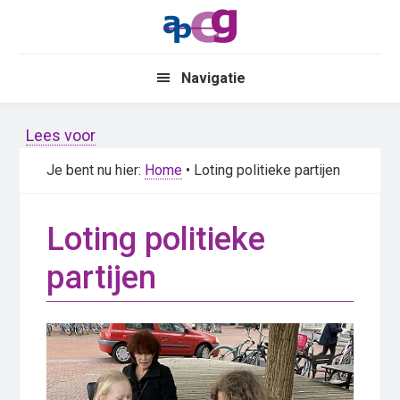
Skip
Skip
to
to
main
primary
Navigatie
content
sidebar
Lees voor
Je bent nu hier:
Home
• Loting politieke partijen
Loting politieke
partijen