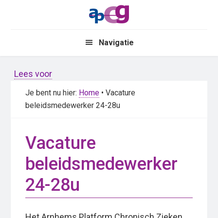
Skip
Skip
to
to
main
primary
Navigatie
content
sidebar
Lees voor
Je bent nu hier:
Home
• Vacature
beleidsmedewerker 24-28u
Vacature
beleidsmedewerker
24-28u
Het Arnhems Platform Chronisch Zieken