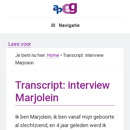
Skip
Skip
to
to
main
primary
Navigatie
content
sidebar
Lees voor
Je bent nu hier:
Home
• Transcript: interview
Marjolein
Transcript: interview
Marjolein
Ik ben Marjolein, ik ben vanaf mijn geboorte
al slechtziend, en 4 jaar geleden werd ik