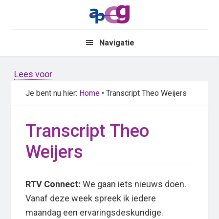
Skip
Skip
to
to
main
primary
Navigatie
content
sidebar
Lees voor
Je bent nu hier:
Home
• Transcript Theo Weijers
Transcript Theo
Weijers
RTV Connect:
We gaan iets nieuws doen.
Vanaf deze week spreek ik iedere
maandag een ervaringsdeskundige.