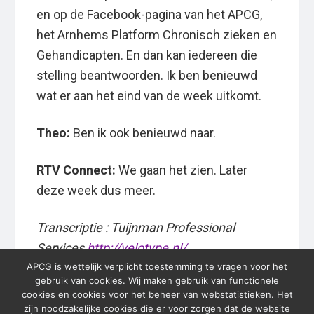
en op de Facebook-pagina van het APCG,
het Arnhems Platform Chronisch zieken en
Gehandicapten. En dan kan iedereen die
stelling beantwoorden. Ik ben benieuwd
wat er aan het eind van de week uitkomt.
Theo:
Ben ik ook benieuwd naar.
RTV Connect:
We gaan het zien. Later
deze week dus meer.
Transcriptie : Tuijnman Professional
Services
http://velotype.nl/
APCG is wettelijk verplicht toestemming te vragen voor het
gebruik van cookies. Wij maken gebruik van functionele
cookies en cookies voor het beheer van webstatistieken. Het
zijn noodzakelijke cookies die er voor zorgen dat de website