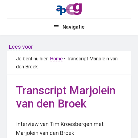
Skip
Skip
to
to
main
primary
Navigatie
content
sidebar
Lees voor
Je bent nu hier:
Home
• Transcript Marjolein van
den Broek
Transcript Marjolein
van den Broek
Interview van Tim Kroesbergen met
Marjolein van den Broek