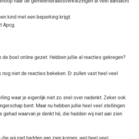
nloop naar de gemeenteraadsverkiezingen al veel aandacht
en kind met een beperking krijgt.
t Apcg.
n de boel online gezet. Hebben jullie al reacties gekregen?
 nog niet de reacties bekeken. Er zullen vast heel veel
lling waar je eigenlijk niet zo snel over nadenkt. Zeker ook
angerschap bent. Maar nu hebben jullie heel veel stellingen
s gehad waarvan je denkt hé, die hadden wij niet aan zien
s die wij niet hadden aan zien komen, wel heel veel