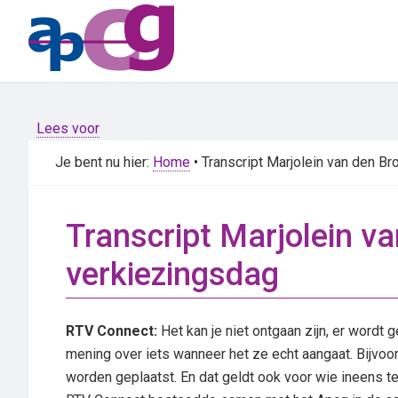
Skip
Skip
to
to
main
primary
content
sidebar
Lees voor
Je bent nu hier:
Home
• Transcript Marjolein van den 
Transcript Marjolein 
verkiezingsdag
RTV Connect:
Het kan je niet ontgaan zijn, er word
mening over iets wanneer het ze echt aangaat. Bijvoor
worden geplaatst. En dat geldt ook voor wie ineens te