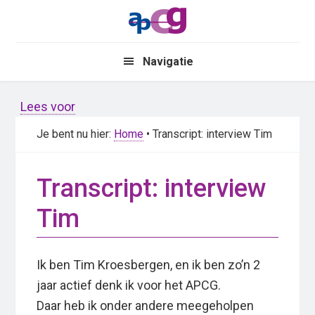
Skip
Skip
to
to
main
primary
Navigatie
content
sidebar
Lees voor
Je bent nu hier:
Home
• Transcript: interview Tim
Transcript: interview
Tim
Ik ben Tim Kroesbergen, en ik ben zo’n 2
jaar actief denk ik voor het APCG.
Daar heb ik onder andere meegeholpen