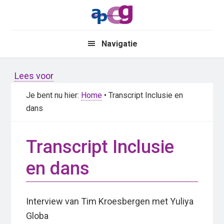
Skip
Skip
to
to
main
primary
Navigatie
content
sidebar
Lees voor
Je bent nu hier:
Home
• Transcript Inclusie en
dans
Transcript Inclusie
en dans
Interview van Tim Kroesbergen met Yuliya
Globa