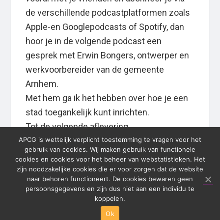
de verschillende podcastplatformen zoals
Apple-en Googlepodcasts of Spotify, dan
hoor je in de volgende podcast een
gesprek met Erwin Bongers, ontwerper en
werkvoorbereider van de gemeente
Arnhem.
Met hem ga ik het hebben over hoe je een
stad toegankelijk kunt inrichten.
Tot de volgende aflevering.
APCG is wettelijk verplicht toestemming te vragen voor het
gebruik van cookies. Wij maken gebruik van functionele
cookies en cookies voor het beheer van webstatistieken. Het
zijn noodzakelijke cookies die er voor zorgen dat de website
Primary
naar behoren functioneert. De cookies bewaren geen
persoonsgegevens en zijn dus niet aan een individu te
Sidebar
koppelen.
© 2026 APCG · In de Weerd · Weerdjesstraat 168 · 6811
JH · Arnhem · (0)26 389 44 88 ·
info@apcg.nl
Ok