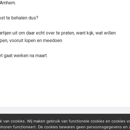
 Arnhem.
nst te behalen dus?
rtijen uit om daar echt over te praten, want kijk, wat willen
pen, vooruit lopen en meedoen.
t gaat werken na maart.
k van cookies. Wij maken gebruik van functionele cookies en cookies v
behoren functioneert. De cookies bewaren geen persoonsgegevens en zij