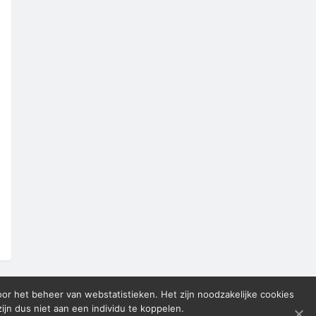
oor het beheer van webstatistieken. Het zijn noodzakelijke cookies
n dus niet aan een individu te koppelen.