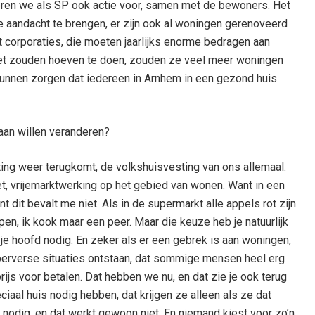
oeren we als SP ook actie voor, samen met de bewoners. Het
e aandacht te brengen, er zijn ook al woningen gerenoveerd
t corporaties, die moeten jaarlijks enorme bedragen aan
 niet zouden hoeven te doen, zouden ze veel meer woningen
unnen zorgen dat iedereen in Arnhem in een gezond huis
aan willen veranderen?
ting weer terugkomt, de volkshuisvesting van ons allemaal.
t, vrijemarktwerking op het gebied van wonen. Want in een
t dit bevalt me niet. Als in de supermarkt alle appels rot zijn
open, ik kook maar een peer. Maar die keuze heb je natuurlijk
je hoofd nodig. En zeker als er een gebrek is aan woningen,
 perverse situaties ontstaan, dat sommige mensen heel erg
rijs voor betalen. Dat hebben we nu, en dat zie je ook terug
aal huis nodig hebben, dat krijgen ze alleen als ze dat
r nodig, en dat werkt gewoon niet. En niemand kiest voor zo’n