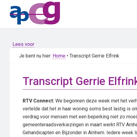
Skip
Skip
to
to
main
primary
content
sidebar
Lees voor
Je bent nu hier:
Home
• Transcript Gerrie Elfrink
Transcript Gerrie Elfrin
RTV Connect:
We begonnen deze week met het verhaa
vertelde dat het in haar woning soms best lastig is o
verdrag voor mensen met een beperking niet zo moeili
gemeenteraadsverkiezingen in maart werkt RTV Arnh
Gehandicapten en Bijzonder in Arnhem. Iedere week li