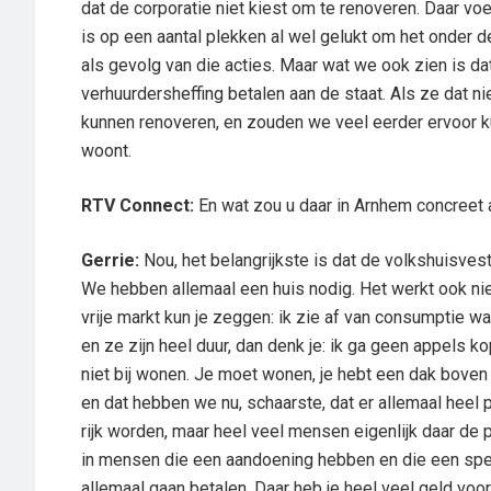
dat de corporatie niet kiest om te renoveren. Daar v
is op een aantal plekken al wel gelukt om het onder d
als gevolg van die acties. Maar wat we ook zien is da
verhuurdersheffing betalen aan de staat. Als ze dat
kunnen renoveren, en zouden we veel eerder ervoor k
woont.
RTV Connect:
En wat zou u daar in Arnhem concreet 
Gerrie:
Nou, het belangrijkste is dat de volkshuisves
We hebben allemaal een huis nodig. Het werkt ook nie
vrije markt kun je zeggen: ik zie af van consumptie wan
en ze zijn heel duur, dan denk je: ik ga geen appels k
niet bij wonen. Je moet wonen, je hebt een dak boven 
en dat hebben we nu, schaarste, dat er allemaal heel
rijk worden, maar heel veel mensen eigenlijk daar de p
in mensen die een aandoening hebben en die een speci
allemaal gaan betalen. Daar heb je heel veel geld voo