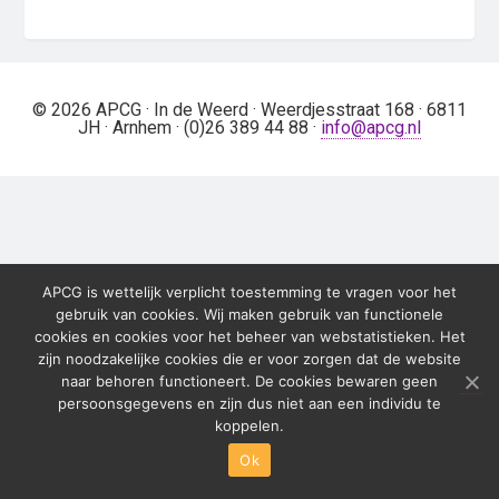
Sidebar
© 2026 APCG · In de Weerd · Weerdjesstraat 168 · 6811
JH · Arnhem · (0)26 389 44 88 ·
info@apcg.nl
APCG is wettelijk verplicht toestemming te vragen voor het
gebruik van cookies. Wij maken gebruik van functionele
cookies en cookies voor het beheer van webstatistieken. Het
zijn noodzakelijke cookies die er voor zorgen dat de website
naar behoren functioneert. De cookies bewaren geen
persoonsgegevens en zijn dus niet aan een individu te
koppelen.
Ok