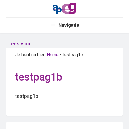
Skip
Skip
to
to
main
primary
Navigatie
content
sidebar
Lees voor
Je bent nu hier:
Home
• testpag1b
testpag1b
testpag1b
Primary