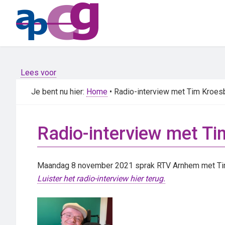
Skip
Skip
to
to
main
primary
content
sidebar
Lees voor
Je bent nu hier:
Home
• Radio-interview met Tim Kroes
Radio-interview met T
Maandag 8 november 2021 sprak RTV Arnhem met Ti
Luister het radio-interview hier terug.