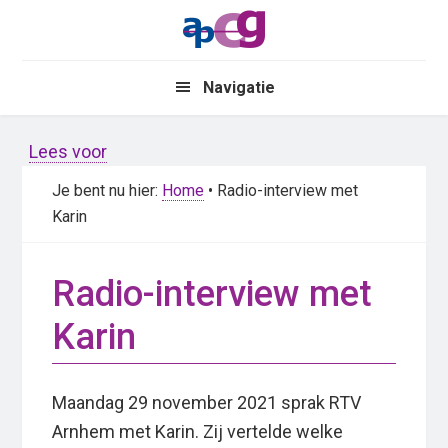
Skip
Skip
to
to
main
primary
Navigatie
content
sidebar
Lees voor
Je bent nu hier:
Home
• Radio-interview met
Karin
Radio-interview met
Karin
Maandag 29 november 2021 sprak RTV
Arnhem met Karin. Zij vertelde welke