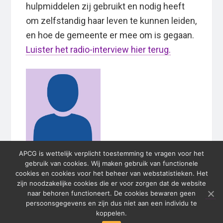
hulpmiddelen zij gebruikt en nodig heeft
om zelfstandig haar leven te kunnen leiden,
en hoe de gemeente er mee om is gegaan.
Luister het radio-interview hier terug.
APCG is wettelijk verplicht toestemming te vragen voor het
gebruik van cookies. Wij maken gebruik van functionele
cookies en cookies voor het beheer van webstatistieken. Het
zijn noodzakelijke cookies die er voor zorgen dat de website
Primary
naar behoren functioneert. De cookies bewaren geen
persoonsgegevens en zijn dus niet aan een individu te
Sidebar
koppelen.
© 2026 APCG · In de Weerd · Weerdjesstraat 168 · 6811