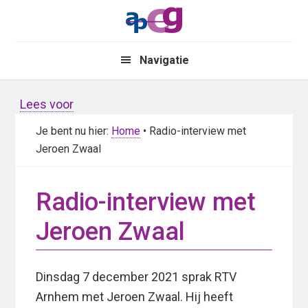
Skip
Skip
to
to
main
primary
Navigatie
content
sidebar
Lees voor
Je bent nu hier:
Home
• Radio-interview met
Jeroen Zwaal
Radio-interview met
Jeroen Zwaal
Dinsdag 7 december 2021 sprak RTV
Arnhem met Jeroen Zwaal. Hij heeft