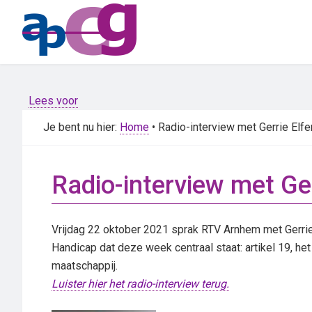
Skip
Skip
to
to
main
primary
content
sidebar
Lees voor
Je bent nu hier:
Home
• Radio-interview met Gerrie Elf
Radio-interview met Ge
Vrijdag 22 oktober 2021 sprak RTV Arnhem met Gerrie E
Handicap dat deze week centraal staat: artikel 19, he
maatschappij.
Luister hier het radio-interview terug.