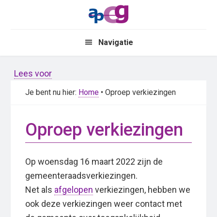
Skip
Skip
to
to
main
primary
Navigatie
content
sidebar
Lees voor
Je bent nu hier:
Home
• Oproep verkiezingen
Oproep verkiezingen
Op woensdag 16 maart 2022 zijn de
gemeenteraadsverkiezingen.
Net als
afgelopen
verkiezingen, hebben we
ook deze verkiezingen weer contact met