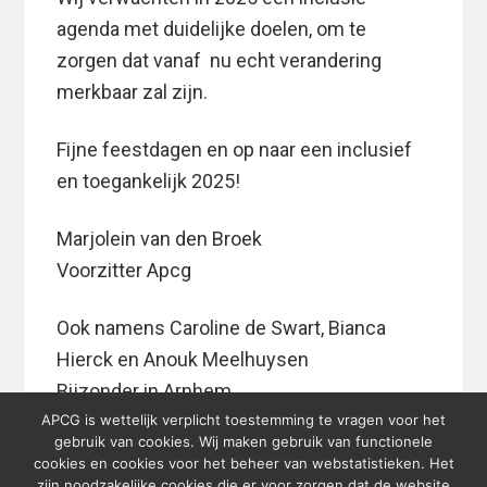
agenda met duidelijke doelen, om te
zorgen dat vanaf nu echt verandering
merkbaar zal zijn.
Fijne feestdagen en op naar een inclusief
en toegankelijk 2025!
Marjolein van den Broek
Voorzitter Apcg
Ook namens Caroline de Swart, Bianca
Hierck en Anouk Meelhuysen
Bijzonder in Arnhem
APCG is wettelijk verplicht toestemming te vragen voor het
gebruik van cookies. Wij maken gebruik van functionele
cookies en cookies voor het beheer van webstatistieken. Het
zijn noodzakelijke cookies die er voor zorgen dat de website