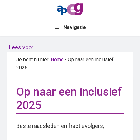
Skip
Skip
to
to
main
primary
Navigatie
content
sidebar
Lees voor
Je bent nu hier:
Home
• Op naar een inclusief
2025
Op naar een inclusief
2025
Beste raadsleden en fractievolgers,