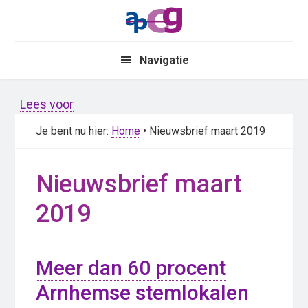
Skip
Skip
to
to
main
primary
Navigatie
content
sidebar
Lees voor
Je bent nu hier:
Home
• Nieuwsbrief maart 2019
Nieuwsbrief maart
2019
Meer dan 60 procent
Arnhemse stemlokalen