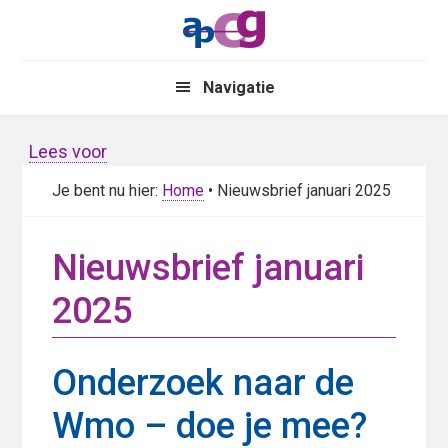
Skip
Skip
to
to
main
primary
Navigatie
content
sidebar
Lees voor
Je bent nu hier:
Home
• Nieuwsbrief januari 2025
Nieuwsbrief januari
2025
Onderzoek naar de
Wmo – doe je mee?