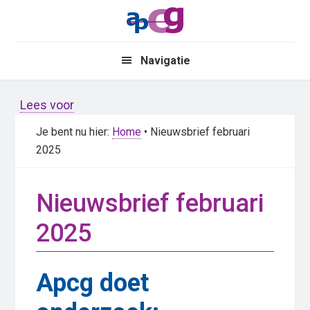
Skip
Skip
to
to
main
primary
Navigatie
content
sidebar
Lees voor
Je bent nu hier:
Home
• Nieuwsbrief februari
2025
Nieuwsbrief februari
2025
Apcg doet