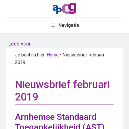
Skip
Skip
to
to
main
primary
Navigatie
content
sidebar
Lees voor
Je bent nu hier:
Home
• Nieuwsbrief februari
2019
Nieuwsbrief februari
2019
Arnhemse Standaard
Toegankelijkheid (AST)