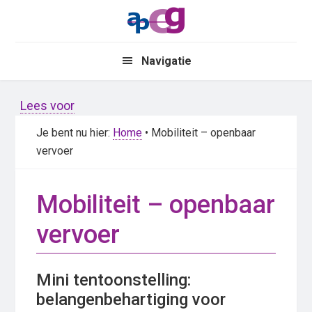
Skip
Skip
to
to
main
primary
Navigatie
content
sidebar
Lees voor
Je bent nu hier:
Home
• Mobiliteit – openbaar
vervoer
Mobiliteit – openbaar
vervoer
Mini tentoonstelling:
belangenbehartiging voor