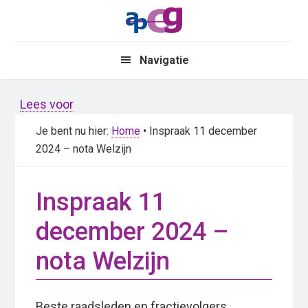
Skip
Skip
to
to
main
primary
Navigatie
content
sidebar
Lees voor
Je bent nu hier:
Home
• Inspraak 11 december
2024 – nota Welzijn
Inspraak 11
december 2024 –
nota Welzijn
Beste raadsleden en fractievolgers,