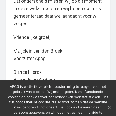
Dat onderscheid missen wij op dit moment
in deze welzijnsnota en wij hopen dat u als
gemeenteraad daar wel aandacht voor wil
vragen.
Vriendelijke groet,
Marjolein van den Broek
Voorzitter Apcg
Bianca Hierck
Bijzonder in Arnhem
APCG is wettelijk verplicht toestemming te vragen voor het
gebruik van cookies. Wij maken gebruik van functionele
cookies en cookies voor het beheer van webstatistieken. Het
zijn noodzakelijke cookies die er voor zorgen dat de website
Primary
naar behoren functioneert. De cookies bewaren geen
persoonsgegevens en zijn dus niet aan een individu te