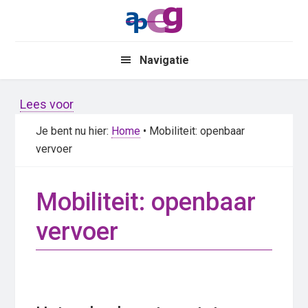
Skip
Skip
to
to
main
primary
Navigatie
content
sidebar
Lees voor
Je bent nu hier:
Home
• Mobiliteit: openbaar
vervoer
Mobiliteit: openbaar
vervoer