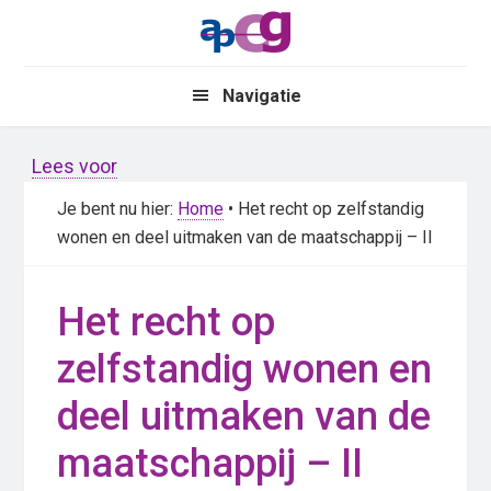
Skip
Skip
to
to
main
primary
Navigatie
content
sidebar
Lees voor
Je bent nu hier:
Home
• Het recht op zelfstandig
wonen en deel uitmaken van de maatschappij – II
Het recht op
zelfstandig wonen en
deel uitmaken van de
maatschappij – II