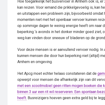
Hoe toegankelijk het busvervoer in Arnhem ook is, er 
kan reizen. Voor iemand die prikkelgevoelig is, kan he
en uitstappen een probleem zijn, bijvoorbeeld omdat h
momenten niet met het openbaar vervoer kunnen reiz
op sommige dagen te weinig energie heeft om naar de
beperking ‘s avonds in het donker minder goed ziet, of
weg kan vinden door sneeuw of bladeren op de grond
Voor deze mensen is er aanvullend vervoer nodig. In 
kunnen mensen die door hun beperking niet (altijd) me
Arnhem en omgeving.
Het Apcg moet echter helaas constateren dat de
gem
opwerpt voor mensen die afhankelijk zijn van dit verv
met een scootmobiel geen ritten mogen boeken die kort
binnen 3 uur een rit wil reserveren. Een spontaan bez
heeft.
Busreizigers hoeven geen extra geld bij te leg