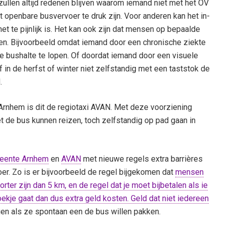
zullen altijd redenen blijven waarom iemand niet met het OV
t openbare busvervoer te druk zijn. Voor anderen kan het in-
et te pijnlijk is. Het kan ook zijn dat mensen op bepaalde
en. Bijvoorbeeld omdat iemand door een chronische ziekte
 bushalte te lopen. Of doordat iemand door een visuele
 in de herfst of winter niet zelfstandig met een taststok de
.
Arnhem is dit de regiotaxi AVAN. Met deze voorziening
t de bus kunnen reizen, toch zelfstandig op pad gaan in
eente Arnhem
en
AVAN
met nieuwe regels extra barrières
oer. Zo is er bijvoorbeeld de regel bijgekomen dat
mensen
er zijn dan 5 km, en de regel dat je moet bijbetalen als ie
oekje gaat dan dus extra geld kosten. Geld dat niet iedereen
gen als ze spontaan een de bus willen pakken.