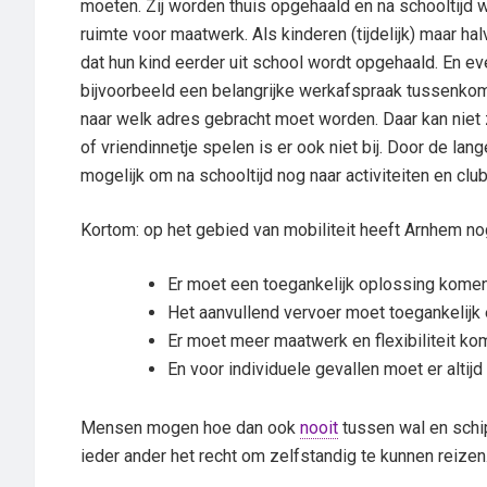
moeten. Zij worden thuis opgehaald en na schooltijd we
ruimte voor maatwerk. Als kinderen (tijdelijk) maar h
dat hun kind eerder uit school wordt opgehaald. En e
bijvoorbeeld een belangrijke werkafspraak tussenkomt 
naar welk adres gebracht moet worden. Daar kan niet 
of vriendinnetje spelen is er ook niet bij. Door de lan
mogelijk om na schooltijd nog naar activiteiten en club
Kortom: op het gebied van mobiliteit heeft Arnhem nog
Er moet een toegankelijk oplossing komen
Het aanvullend vervoer moet toegankelijk 
Er moet meer maatwerk en flexibiliteit kom
En voor individuele gevallen moet er alti
Mensen mogen hoe dan ook
nooit
tussen wal en schi
ieder ander het recht om zelfstandig te kunnen reizen