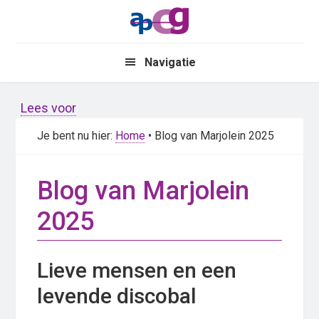
Skip
Skip
to
to
main
primary
Navigatie
content
sidebar
Lees voor
Je bent nu hier:
Home
• Blog van Marjolein 2025
Blog van Marjolein
2025
Lieve mensen en een
levende discobal