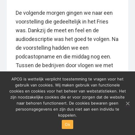
De volgende morgen gingen we naar een
voorstelling die gedeeltelijk in het Fries
was. Dankzij de meet en feel en de
audiodescriptie was het goed te volgen. Na
de voorstelling hadden we een
podcastopname en die middag nog een.
Tussen de bedrijven door vlogen we met
onze tandempiloten het eiland over. Iedere
APCG is wettelijk verplicht toestemming te vragen voor het
keer als we langs de plek reden waar
gebruik van cookies. Wij maken gebruik van functionele
Opium werd opgenomen riep ik dat ik daar
cookies en cookies voor het beheer van webstatistieken. Het
zijn noodzakelijke cookies die er voor zorgen dat de website
zo graag nog een keer naartoe wilde. In de
naar behoren functioneert. De cookies bewaren geen
avond belandden we op een terrasje met
persoonsgegevens en zijn dus niet aan een individu te
koppelen.
live muziek. Ze zongen lekkere
Ok
meezingers.