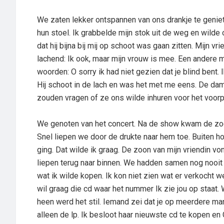
We zaten lekker ontspannen van ons drankje te geni
hun stoel. Ik grabbelde mijn stok uit de weg en wilde 
dat hij bijna bij mij op schoot was gaan zitten. Mijn vr
lachend: Ik ook, maar mijn vrouw is mee. Een andere 
woorden: O sorry ik had niet gezien dat je blind bent. 
Hij schoot in de lach en was het met me eens. De dam
zouden vragen of ze ons wilde inhuren voor het voo
We genoten van het concert. Na de show kwam de zoon 
Snel liepen we door de drukte naar hem toe. Buiten 
ging. Dat wilde ik graag. De zoon van mijn vriendin vo
liepen terug naar binnen. We hadden samen nog nooit 
wat ik wilde kopen. Ik kon niet zien wat er verkocht 
wil graag die cd waar het nummer Ik zie jou op staat.
heen werd het stil. Iemand zei dat je op meerdere man
alleen de lp. Ik besloot haar nieuwste cd te kopen en 