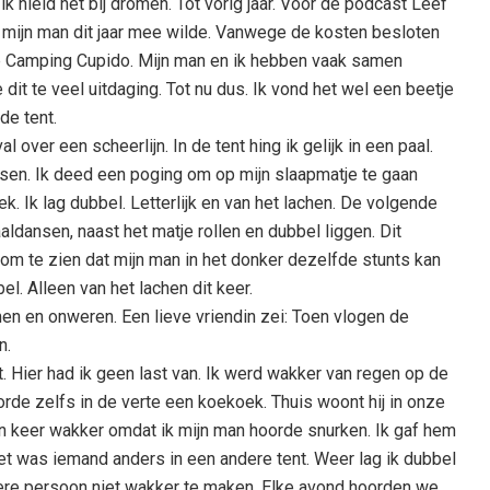
ik hield het bij dromen. Tot vorig jaar. Voor de podcast Leef
t mijn man dit jaar mee wilde. Vanwege de kosten besloten
op Camping Cupido. Mijn man en ik hebben vaak samen
t te veel uitdaging. Tot nu dus. Ik vond het wel een beetje
de tent.
val over een scheerlijn. In de tent hing ik gelijk in een paal.
nsen. Ik deed een poging om op mijn slaapmatje te gaan
k. Ik lag dubbel. Letterlijk en van het lachen. De volgende
aaldansen, naast het matje rollen en dubbel liggen. Dit
om te zien dat mijn man in het donker dezelfde stunts kan
bel. Alleen van het lachen dit keer.
en en onweren. Een lieve vriendin zei: Toen vlogen de
n.
. Hier had ik geen last van. Ik werd wakker van regen op de
orde zelfs in de verte een koekoek. Thuis woont hij in onze
een keer wakker omdat ik mijn man hoorde snurken. Ik gaf hem
Het was iemand anders in een andere tent. Weer lag ik dubbel
dere persoon niet wakker te maken. Elke avond hoorden we