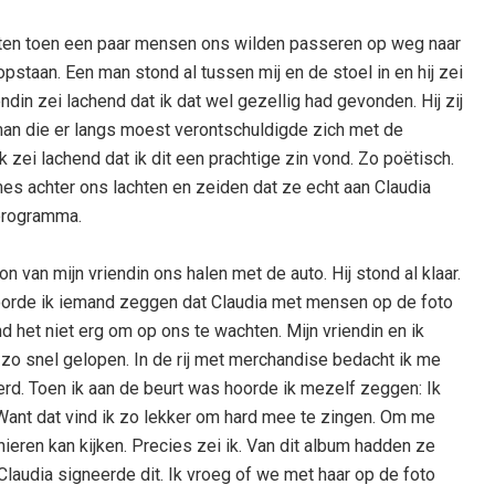
eten toen een paar mensen ons wilden passeren op weg naar
opstaan. Een man stond al tussen mij en de stoel in en hij zei
iendin zei lachend dat ik dat wel gezellig had gevonden. Hij zij
man die er langs moest verontschuldigde zich met de
Ik zei lachend dat ik dit een prachtige zin vond. Zo poëtisch.
es achter ons lachten en zeiden dat ze echt aan Claudia
rprogramma.
van mijn vriendin ons halen met de auto. Hij stond al klaar.
hoorde ik iemand zeggen dat Claudia met mensen op de foto
nd het niet erg om op ons te wachten. Mijn vriendin en ik
zo snel gelopen. In de rij met merchandise bedacht ik me
werd. Toen ik aan de beurt was hoorde ik mezelf zeggen: Ik
 Want dat vind ik zo lekker om hard mee te zingen. Om me
ieren kan kijken. Precies zei ik. Van dit album hadden ze
Claudia signeerde dit. Ik vroeg of we met haar op de foto