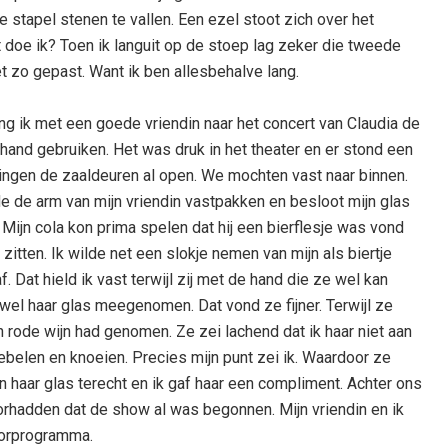
stapel stenen te vallen. Een ezel stoot zich over het
doe ik? Toen ik languit op de stoep lag zeker die tweede
iet zo gepast. Want ik ben allesbehalve lang.
ing ik met een goede vriendin naar het concert van Claudia de
n hand gebruiken. Het was druk in het theater en er stond een
gingen de zaaldeuren al open. We mochten vast naar binnen.
lde de arm van mijn vriendin vastpakken en besloot mijn glas
 Mijn cola kon prima spelen dat hij een bierflesje was vond
zitten. Ik wilde net een slokje nemen van mijn als biertje
 Dat hield ik vast terwijl zij met de hand die ze wel kan
d wel haar glas meegenomen. Dat vond ze fijner. Terwijl ze
en rode wijn had genomen. Ze zei lachend dat ik haar niet aan
belen en knoeien. Precies mijn punt zei ik. Waardoor ze
n haar glas terecht en ik gaf haar een compliment. Achter ons
rhadden dat de show al was begonnen. Mijn vriendin en ik
oorprogramma.