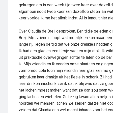
gekregen om in een week tijd twee keer over dezelfde 
algemeen nooit twee keer aan dezelfde steen. En wat 
keer voelde ik me het allerblindst. Al is languit hier n
Over Claudia de Breij gesproken. Een tijdje geleden g
Breij. Mijn vriendin loopt wat moeilijk en kan maar ee
lange rij. Tegen de tijd dat we onze drankjes hadden 
Ik had een glas en een flesje vast en mijn stok. Ik wi
uit praktische overwegingen achter te laten op de bar.
ik. Mijn vriendin en ik vonden onze plaatsen en gingen 
vermomde cola toen mijn vriendin haar glas aan me gaf.
gebruiken haar drankje uit het flesje in schonk. Zij ha
haar drinken inschonk zei ik dat ik blij was dat ze ge
het lachen moest maken want dat ze dan zou gaan wie
ging lachen en wiebelen. Gelukkig kwam alles netjes i
hoorden we mensen lachen. Ze zeiden dat ze niet doo
zeiden dat Claudia ons wel mocht inhuren voor het v