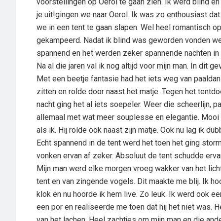
voorstellingen op Oerol te gaan zien. Ik werd blind en 
je uit!gingen we naar Oerol. Ik was zo enthousiast da
we in een tent te gaan slapen. Wel heel romantisch 
gekampeerd. Nadat ik blind was geworden vonden we di
spannend en het werden zeker spannende nachten in 
Na al die jaren val ik nog altijd voor mijn man. In dit ge
Met een beetje fantasie had het iets weg van paalda
zitten en rolde door naast het matje. Tegen het tentdoe
nacht ging het al iets soepeler. Weer die scheerlijn, p
allemaal met wat meer souplesse en elegantie. Mooi 
als ik. Hij rolde ook naast zijn matje. Ook nu lag ik dub
Echt spannend in de tent werd het toen het ging storm
vonken ervan af zeker. Absoluut de tent schudde erva
Mijn man werd elke morgen vroeg wakker van het licht
tent en van zingende vogels. Dit maakte me blij. Ik ho
klok en nu hoorde ik hem live. Zo leuk. Ik werd ook 
een por en realiseerde me toen dat hij het niet was. 
van het lachen. Heel zachtjes om mijn man en die an