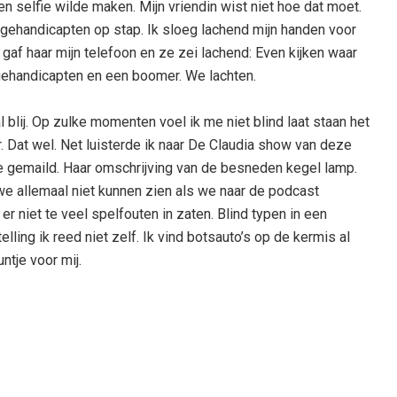
en selfie wilde maken. Mijn vriendin wist niet hoe dat moet.
e gehandicapten op stap. Ik sloeg lachend mijn handen voor
 gaf haar mijn telefoon en ze zei lachend: Even kijken waar
 gehandicapten en een boomer. We lachten.
 blij. Op zulke momenten voel ik me niet blind laat staan het
r. Dat wel. Net luisterde ik naar De Claudia show van deze
tje gemaild. Haar omschrijving van de besneden kegel lamp.
 we allemaal niet kunnen zien als we naar de podcast
 er niet te veel spelfouten in zaten. Blind typen in een
telling ik reed niet zelf. Ik vind botsauto’s op de kermis al
ntje voor mij.