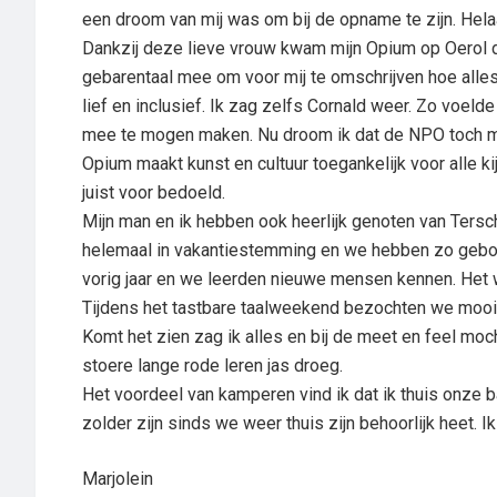
een droom van mij was om bij de opname te zijn. Hela
Dankzij deze lieve vrouw kwam mijn Opium op Oerol d
gebarentaal mee om voor mij te omschrijven hoe alles e
lief en inclusief. Ik zag zelfs Cornald weer. Zo voeld
mee te mogen maken. Nu droom ik dat de NPO toch mog
Opium maakt kunst en cultuur toegankelijk voor alle kij
juist voor bedoeld.
Mijn man en ik hebben ook heerlijk genoten van Tersch
helemaal in vakantiestemming en we hebben zo gebo
vorig jaar en we leerden nieuwe mensen kennen. Het 
Tijdens het tastbare taalweekend bezochten we mooie
Komt het zien zag ik alles en bij de meet en feel mo
stoere lange rode leren jas droeg.
Het voordeel van kamperen vind ik dat ik thuis onze
zolder zijn sinds we weer thuis zijn behoorlijk heet. I
Marjolein