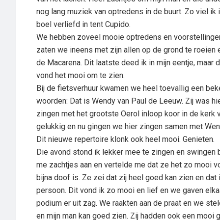
nog lang muziek van optredens in de buurt. Zo viel ik 
boel verliefd in tent Cupido.
We hebben zoveel mooie optredens en voorstellingen
zaten we ineens met zijn allen op de grond te roeien
de Macarena. Dit laatste deed ik in mijn eentje, maar 
vond het mooi om te zien.
Bij de fietsverhuur kwamen we heel toevallig een be
woorden: Dat is Wendy van Paul de Leeuw. Zij was hi
zingen met het grootste Oerol inloop koor in de kerk v
gelukkig en nu gingen we hier zingen samen met Wend
Dit nieuwe repertoire klonk ook heel mooi. Genieten.
Die avond stond ik lekker mee te zingen en swingen b
me zachtjes aan en vertelde me dat ze het zo mooi vo
bijna doof is. Ze zei dat zij heel goed kan zien en dat
persoon. Dit vond ik zo mooi en lief en we gaven elk
podium er uit zag. We raakten aan de praat en we st
en mijn man kan goed zien. Zij hadden ook een mooi 