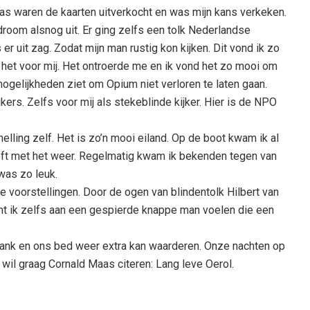
as waren de kaarten uitverkocht en was mijn kans verkeken.
room alsnog uit. Er ging zelfs een tolk Nederlandse
r uit zag. Zodat mijn man rustig kon kijken. Dit vond ik zo
e het voor mij. Het ontroerde me en ik vond het zo mooi om
elijkheden ziet om Opium niet verloren te laten gaan.
kers. Zelfs voor mij als stekeblinde kijker. Hier is de NPO
elling zelf. Het is zo’n mooi eiland. Op de boot kwam ik al
ft met het weer. Regelmatig kwam ik bekenden tegen van
was zo leuk.
 voorstellingen. Door de ogen van blindentolk Hilbert van
cht ik zelfs aan een gespierde knappe man voelen die een
 bank en ons bed weer extra kan waarderen. Onze nachten op
k wil graag Cornald Maas citeren: Lang leve Oerol.