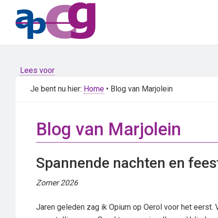
Skip
Skip
to
to
main
primary
content
sidebar
Lees voor
Je bent nu hier:
Home
• Blog van Marjolein
Blog van Marjolein
Spannende nachten en feest
Zomer 2026
Jaren geleden zag ik Opium op Oerol voor het eerst