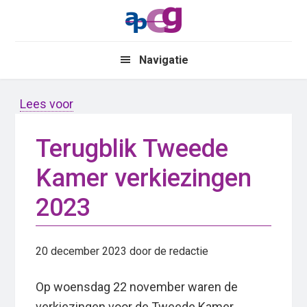
Skip
Skip
to
to
main
primary
Navigatie
content
sidebar
Lees voor
Terugblik Tweede
Kamer verkiezingen
2023
20 december 2023
door de redactie
Op woensdag 22 november waren de
verkiezingen voor de Tweede Kamer.