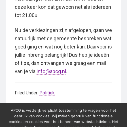
deze keer kon dat gewoon net als iedereen
tot 21.00u.
Nu de verkiezingen zijn afgelopen, gaan we
natuurlijk met de gemeente bespreken wat
goed ging en wat nog beter kan. Daarvoor is
jullie inbreng belangrijk! Dus heb je ideeën
of tips, dan ontvangen we graag een mail
van je via
info@apcg.nl
.
Filed Under:
Politiek
APCG is wettelijk verplicht toestemming te vragen voor het
Primary
gebruik van cookies. Wij maken gebruik van functionele
cookies en cookies voor het beheer van webstatistieken. Het
Sidebar