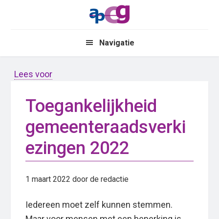
Skip
Skip
to
to
main
primary
Navigatie
content
sidebar
Lees voor
Toegankelijkheid
gemeenteraadsverki
ezingen 2022
1 maart 2022
door de redactie
Iedereen moet zelf kunnen stemmen.
Maar voor mensen met een beperking is