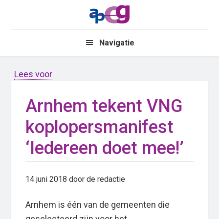
Skip
Skip
to
to
main
primary
Navigatie
content
sidebar
Lees voor
Arnhem tekent VNG
koplopersmanifest
‘Iedereen doet mee!’
14 juni 2018
door de redactie
Arnhem is één van de gemeenten die
geselecteerd zijn voor het